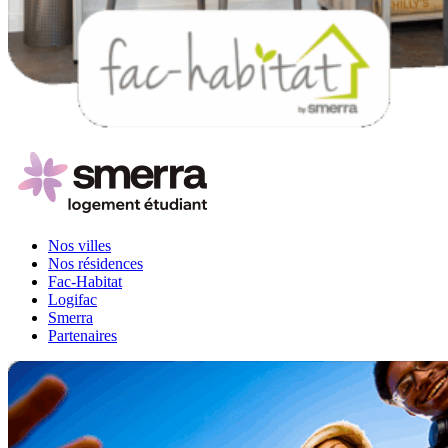
Nos villes
Nos résidences
Fac-Habitat
Logifac
Smerra
Partenaires