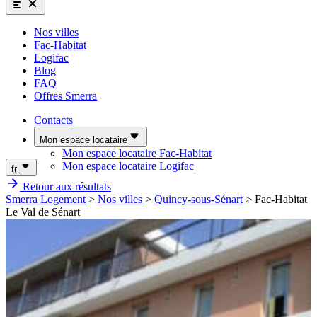
Nos villes
Fac-Habitat
Logifac
Blog
FAQ
Offres Smerra
Contacts
Mon espace locataire
Mon espace locataire Fac-Habitat
Mon espace locataire Logifac
fr
Retour aux résultats
Smerra Logement
>
Nos villes
>
Quincy-sous-Sénart
>
Fac-Habitat
Le Val de Sénart