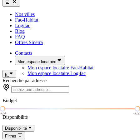
Nos villes
Fac-Habitat
Logifac
Blog
FAQ
Offres Smerra
Contacts
Mon espace locataire
Mon espace locataire Fac-Habitat
Mon espace locataire Logifac
fr
Recherche par adresse
Budget
250€
150
Disponibilité
Disponibilité
Filtres
Complet
Dispo à venir
Dispo immédiate