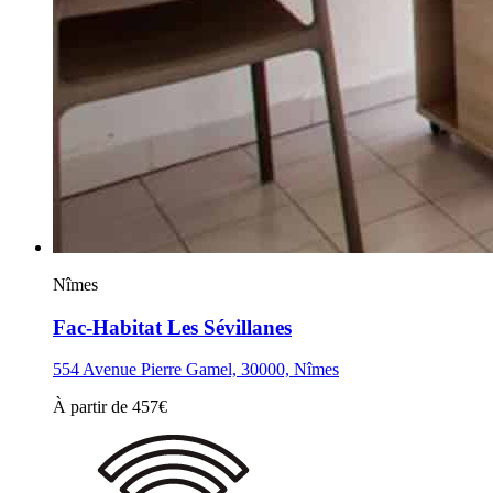
Nîmes
Fac-Habitat Les Sévillanes
554 Avenue Pierre Gamel, 30000, Nîmes
À partir de
457
€