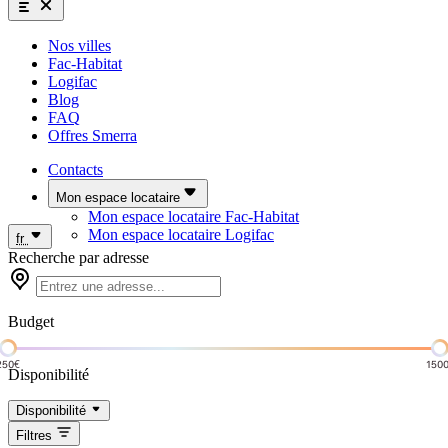
Nos villes
Fac-Habitat
Logifac
Blog
FAQ
Offres Smerra
Contacts
Mon espace locataire
Mon espace locataire Fac-Habitat
Mon espace locataire Logifac
fr
Recherche par adresse
Budget
250€
150
Disponibilité
Disponibilité
Filtres
Complet
Dispo à venir
Dispo immédiate