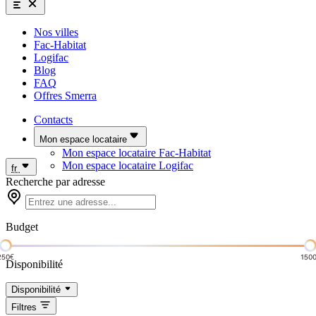
Nos villes
Fac-Habitat
Logifac
Blog
FAQ
Offres Smerra
Contacts
Mon espace locataire
Mon espace locataire Fac-Habitat
Mon espace locataire Logifac
fr
Recherche par adresse
Budget
250€
150
Disponibilité
Disponibilité
Filtres
Complet
Dispo à venir
Dispo immédiate