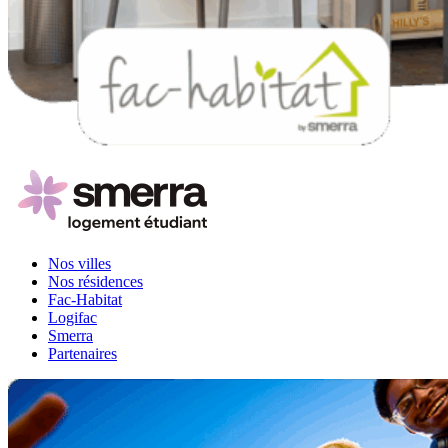
Nos villes
Nos résidences
Fac-Habitat
Logifac
Smerra
Partenaires