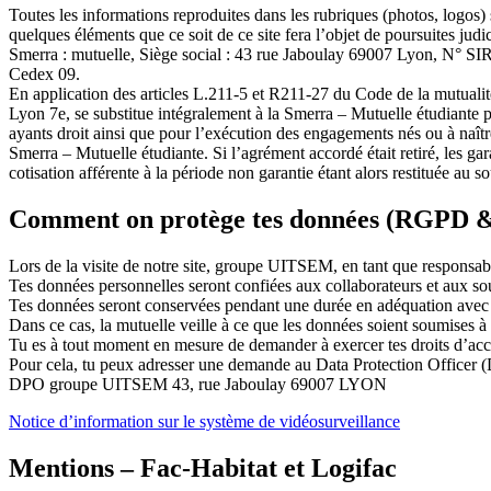
Toutes les informations reproduites dans les rubriques (photos, logos) 
quelques éléments que ce soit de ce site fera l’objet de poursuites judic
Smerra : mutuelle, Siège social : 43 rue Jaboulay 69007 Lyon, N° S
Cedex 09.
En application des articles L.211-5 et R211-27 du Code de la mutuali
Lyon 7e, se substitue intégralement à la Smerra – Mutuelle étudiante p
ayants droit ainsi que pour l’exécution des engagements nés ou à naît
Smerra – Mutuelle étudiante. Si l’agrément accordé était retiré, les gar
cotisation afférente à la période non garantie étant alors restituée au so
Comment on protège tes données (RGPD 
Lors de la visite de notre site, groupe UITSEM, en tant que responsabl
Tes données personnelles seront confiées aux collaborateurs et aux sous-
Tes données seront conservées pendant une durée en adéquation avec le
Dans ce cas, la mutuelle veille à ce que les données soient soumises à 
Tu es à tout moment en mesure de demander à exercer tes droits d’acc
Pour cela, tu peux adresser une demande au Data Protection Officer 
DPO groupe UITSEM 43, rue Jaboulay 69007 LYON
Notice d’information sur le système de vidéosurveillance
Mentions – Fac-Habitat et Logifac