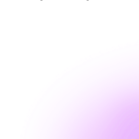
Blog
FAQ
Offres Smerra
Contacts
Mon espace locataire
Mon espace locataire Fac-Habitat
Mon espace locataire Logifac
fr