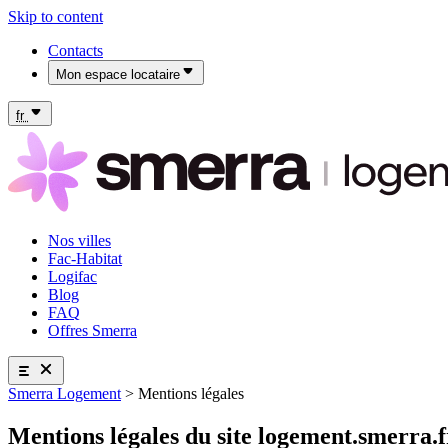
Skip to content
Contacts
Mon espace locataire
Mon espace locataire Fac-Habitat
Mon espace locataire Logifac
fr
Nos villes
Fac-Habitat
Logifac
Blog
FAQ
Offres Smerra
Smerra Logement
>
Mentions légales
Nos villes
Fac-Habitat
Mentions légales du site logement.smerra.f
Logifac