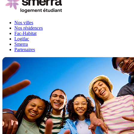
Nos villes
Nos résidences
Fac-Habitat
Logifac
Smerra
Partenaires