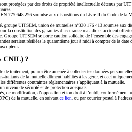
sont protégées par des droits de propriété intellectuelle détenus par UI
iaires.
IREN 775 648 256 soumise aux dispositions du Livre II du Code de la 
té, groupe UITSEM, union de mutuelles n°330 176 413 soumise aux dispo
our la constitution des garanties d’assurance maladie et accident offert
re. Groupe UITSEM se porte caution solidaire de l’ensemble des engagem
anties seraient résiliées le quarantième jour à midi à compter de la date 
uscripteur.
& CNIL) ?
e de traitement, pourra être amenée à collecter tes données personnelles
traitants de la mutuelle dûment habilités à les gérer, et ceci uniquement
s différentes contraintes réglementaires s’appliquant à la mutuelle.
un niveau de sécurité et de protection adéquats.
ès, de modification, d’opposition et ton droit à l’oubli, conformément
(DPO) de la mutuelle, en suivant
ce lien
, ou par courrier postal à l’adress