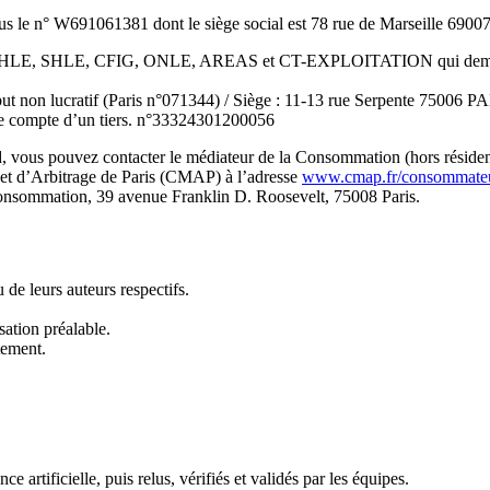
sous le n° W691061381 dont le siège social est 78 rue de Marseille 6
SE, OHLE, SHLE, CFIG, ONLE, AREAS et CT-EXPLOITATION qui demeure
ut non lucratif (Paris n°071344) / Siège : 11-13 rue Serpente 75006 P
 le compte d’un tiers. n°33324301200056
, vous pouvez contacter le médiateur de la Consommation (hors réside
n et d’Arbitrage de Paris (CMAP) à l’adresse
www.cmap.fr/consommate
 consommation, 39 avenue Franklin D. Roosevelt, 75008 Paris.
 de leurs auteurs respectifs.
sation préalable.
tement.
ce artificielle, puis relus, vérifiés et validés par les équipes.