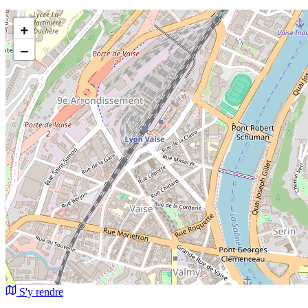
+
−
S'y rendre