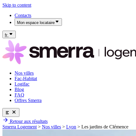
Skip to content
Contacts
Mon espace locataire
Mon espace locataire Fac-Habitat
Mon espace locataire Logifac
fr
Nos villes
Fac-Habitat
Logifac
Blog
FAQ
Offres Smerra
Retour aux résultats
Nos villes
Smerra Logement
>
Nos villes
>
Lyon
>
Les jardins de Clémence
Fac-Habitat
Logifac