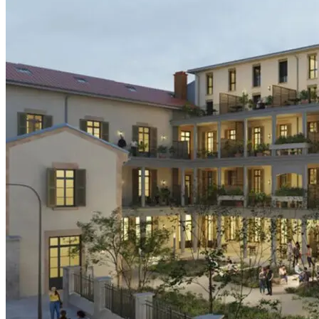
Blog
FAQ
Offres Smerra
Contacts
Mon espace locataire
Mon espace locataire Fac-Habitat
Mon espace locataire Logifac
fr