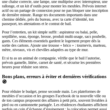
une chaise correcte, une lampe, une multiprise avec interrupteur, une
rallonge, et un kit d’outils pour monter les meubles. Prévois internet
actif ou un partage de connexion pour ne pas bloquer une inscription
de dernière minute. Range tes documents importants dans une
chemise dédiée, près du bureau, avec ta carte d’identité, ton
passeport, tes attestations et le contrat de bail.
Pour l’entretien, un kit simple suffit : aspirateur ou balai, pelle,
serpillière, seau, éponge, brosse, produit multi-usage, sacs poubelle,
gants. Ces éléments essentiels gardent le logement propre dès la
sortie des cartons. Ajoute une trousse « brico » : tournevis, marteau,
mètre, niveaux, vis et chevilles adaptées au type de mur.
Et si tu as un animal de compagnie, vérifie que le bail l’autorise,
prévois gamelle, litière, carnet de santé, et sécurise les premières
heures pour réduire son stress.
Bons plans, erreurs à éviter et dernières vérifications
🧭
Pour réduire le budget, pense seconde main. Les plateformes de
meubles d’occasion et les groupes Facebook de ta nouvelle ville ou
de ton campus proposent des affaires à petit prix, souvent livrables à
pied ou en camionnette partagée. Les résidences étudiantes affichent
parfois un coin d’échange d’équipement ; la colocation permet aussi