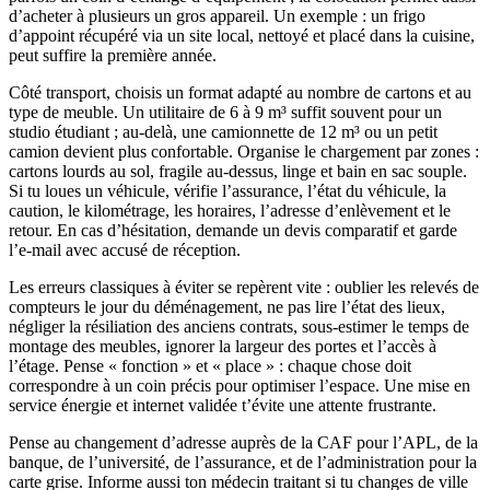
d’acheter à plusieurs un gros appareil. Un exemple : un frigo
d’appoint récupéré via un site local, nettoyé et placé dans la cuisine,
peut suffire la première année.
Côté transport, choisis un format adapté au nombre de cartons et au
type de meuble. Un utilitaire de 6 à 9 m³ suffit souvent pour un
studio étudiant ; au-delà, une camionnette de 12 m³ ou un petit
camion devient plus confortable. Organise le chargement par zones :
cartons lourds au sol, fragile au-dessus, linge et bain en sac souple.
Si tu loues un véhicule, vérifie l’assurance, l’état du véhicule, la
caution, le kilométrage, les horaires, l’adresse d’enlèvement et le
retour. En cas d’hésitation, demande un devis comparatif et garde
l’e-mail avec accusé de réception.
Les erreurs classiques à éviter se repèrent vite : oublier les relevés de
compteurs le jour du déménagement, ne pas lire l’état des lieux,
négliger la résiliation des anciens contrats, sous-estimer le temps de
montage des meubles, ignorer la largeur des portes et l’accès à
l’étage. Pense « fonction » et « place » : chaque chose doit
correspondre à un coin précis pour optimiser l’espace. Une mise en
service énergie et internet validée t’évite une attente frustrante.
Pense au changement d’adresse auprès de la CAF pour l’APL, de la
banque, de l’université, de l’assurance, et de l’administration pour la
carte grise. Informe aussi ton médecin traitant si tu changes de ville