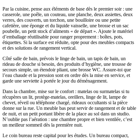
Par la cuisine, pense aux éléments de base dès le premier soir : une
casserole, une poêle, un couteau, une planche, deux assiettes, deux
verres, des couverts, un torchon, une bouilloire ou une petite
cafetière, une éponge et du liquide vaisselle, une brosse et un sac
poubelle, un petit stock d’aliments « de départ ». Ajoute le matériel
d’emballage réutilisable pour ranger proprement : boîtes, pots,
étiquettes. Si la surface est réduite, opte pour des meubles compacts
et des solutions de rangement vertical.
Côté salle de bain, prévois le linge de bain, un tapis de bain, un
rideau de douche si besoin, des produits d’hygiène, une trousse de
secours simple, un étendoir pliant, une brosse WC. Assure-toi que
l’eau chaude et la pression sont en ordre dès la mise en service, et
garde une serviette à portée le jour du déménagement.
Dans la chambre, mise sur le confort : matelas ou surmatelas si tu
récupères un lit, protège-matelas, oreillers, linge de lit, lampe de
chevet, réveil ou téléphone chargé, rideaux occultants si la pièce
donne sur la rue. Un meuble bas peut servir de rangement et de table
de nuit, et un petit portant libère de la place au sol dans un studio.
N’oublie pas l’aération : une chambre propre et bien ventilée, c’est
un meilleur sommeil dès la première nuit.
Le coin bureau reste capital pour les études. Un bureau compact,