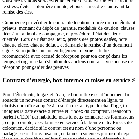
souscrire les bons services et bénéficier des aides. Objectif : réduire
le stress, éviter la dernière minute, et poser un cadre clair avant la
remise des clés.
Commence par vérifier le contrat de location : durée du bail étudiant,
préavis, montant du dépôt de garantie, modalités de caution, clauses
liées à un animal de compagnie, et procédure d’état des lieux
d’entrée. Lors de l’état des lieux, prends des photos datées, note
chaque pièce, chaque défaut, et demande la remise d’un document
signé. Si tu quittes un ancien logement, envoie la lettre
recommandée avec accusé de réception pour ton congé dans les
temps, et organise la résiliation des anciens contrats avec accusé de
réception pour garder des preuves.
Contrats d’énergie, box internet et mises en service ⚡
Pour l’électricité, le gaz et l’eau, le bon réflexe est d’anticiper. Tu
souscris un nouveau contrat d’énergie directement en ligne, tu
choisis une offre adaptée à la surface et au type de chauffage, tu
indiques la date exacte d’entrée et l’index du compteur. Beaucoup
parlent d’EDF par habitude, mais tu peux comparer les fournisseurs
; ce qui compte, c’est la mise en service à la bonne date. En cas de
colocation, décide si le contrat est au nom d’une personne ou
partagé ; selon l’organisation, certaines résidences proposent déjà