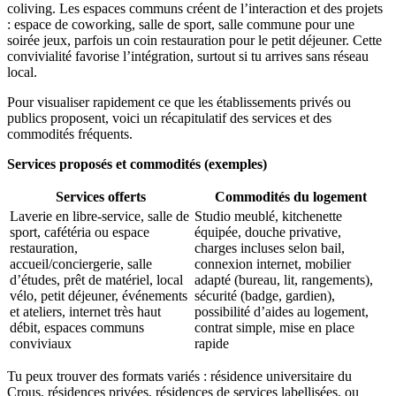
coliving. Les espaces communs créent de l’interaction et des projets
: espace de coworking, salle de sport, salle commune pour une
soirée jeux, parfois un coin restauration pour le petit déjeuner. Cette
convivialité favorise l’intégration, surtout si tu arrives sans réseau
local.
Pour visualiser rapidement ce que les établissements privés ou
publics proposent, voici un récapitulatif des services et des
commodités fréquents.
Services proposés et commodités (exemples)
Services offerts
Commodités du logement
Laverie en libre-service, salle de
Studio meublé, kitchenette
sport, cafétéria ou espace
équipée, douche privative,
restauration,
charges incluses selon bail,
accueil/conciergerie, salle
connexion internet, mobilier
d’études, prêt de matériel, local
adapté (bureau, lit, rangements),
vélo, petit déjeuner, événements
sécurité (badge, gardien),
et ateliers, internet très haut
possibilité d’aides au logement,
débit, espaces communs
contrat simple, mise en place
conviviaux
rapide
Tu peux trouver des formats variés : résidence universitaire du
Crous, résidences privées, résidences de services labellisées, ou