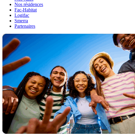
Nos résidences
Fac-Habitat
Logifac
Smerra
Partenaires