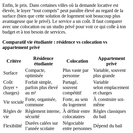
Enfin, le prix. Dans certaines villes où la demande locative est
élevée, le loyer “tout compris” peut paraître élevé au regard de la
surface (bien que cette solution de logement soit beaucoup plus
avantageuse que le privé). Le service a un coût. Il faut comparer
avec une colocation ou un studio privé pour voir ce qui colle à ton
budget et à ton besoin de services.
Comparatif vie étudiante : résidence vs colocation vs
appartement privé
Résidence
Appartement
Critère
Colocation
étudiante
privé
Compacte,
Plus vaste par
Variable, souvent
Surface
optimisée
personne
plus grande
Coût
Forfait simple,
Partagé,
Variable
(loyer +
parfois plus élevé
souvent
selon emplacement
charges)
au m²
compétitif
et charges
Forte, organisée,
Forte, au sein
À construire soi-
Vie sociale
commune
du logement
même
Règles de
Règlement interne,
À définir entre
Règles classiques
vie
sécurité
colocataires
du bail
Durées calées sur
Négociable
Flexibilité
Dépend du bail
l’année scolaire
entre personnes