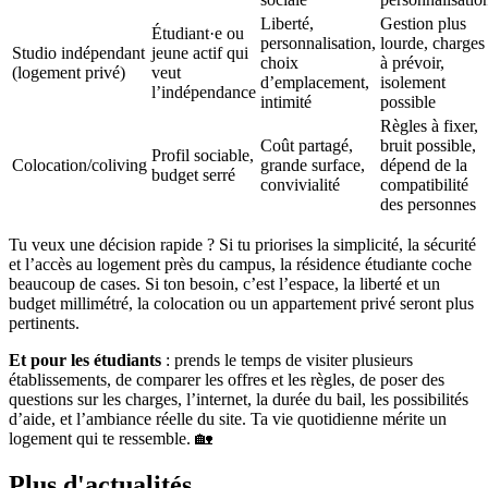
Liberté,
Gestion plus
Étudiant·e ou
personnalisation,
lourde, charges
Studio indépendant
jeune actif qui
choix
à prévoir,
(logement privé)
veut
d’emplacement,
isolement
l’indépendance
intimité
possible
Règles à fixer,
Coût partagé,
bruit possible,
Profil sociable,
Colocation/coliving
grande surface,
dépend de la
budget serré
convivialité
compatibilité
des personnes
Tu veux une décision rapide ? Si tu priorises la simplicité, la sécurité
et l’accès au logement près du campus, la résidence étudiante coche
beaucoup de cases. Si ton besoin, c’est l’espace, la liberté et un
budget millimétré, la colocation ou un appartement privé seront plus
pertinents.
Et pour les étudiants
: prends le temps de visiter plusieurs
établissements, de comparer les offres et les règles, de poser des
questions sur les charges, l’internet, la durée du bail, les possibilités
d’aide, et l’ambiance réelle du site. Ta vie quotidienne mérite un
logement qui te ressemble. 🏡
Plus d'actualités