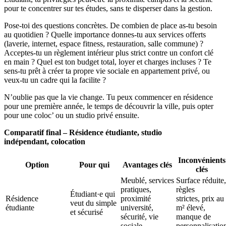
pour te concentrer sur tes études, sans te disperser dans la gestion.
Pose-toi des questions concrètes. De combien de place as-tu besoin
au quotidien ? Quelle importance donnes-tu aux services offerts
(laverie, internet, espace fitness, restauration, salle commune) ?
Acceptes-tu un règlement intérieur plus strict contre un confort clé
en main ? Quel est ton budget total, loyer et charges incluses ? Te
sens-tu prêt à créer ta propre vie sociale en appartement privé, ou
veux-tu un cadre qui la facilite ?
N’oublie pas que la vie change. Tu peux commencer en résidence
pour une première année, le temps de découvrir la ville, puis opter
pour une coloc’ ou un studio privé ensuite.
Comparatif final – Résidence étudiante, studio
indépendant, colocation
Inconvénients
Option
Pour qui
Avantages clés
clés
Meublé, services
Surface réduite,
pratiques,
règles
Étudiant·e qui
Résidence
proximité
strictes, prix au
veut du simple
étudiante
université,
m² élevé,
et sécurisé
sécurité, vie
manque de
sociale
personnalisatio