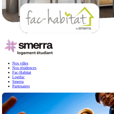
Nos villes
Nos résidences
Fac-Habitat
Logifac
Smerra
Partenaires