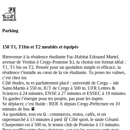
Parking
158 T1, T1bis et T2 meublés et équipés
Bienvenue à la résidence étudiante Fac-Habitat Edouard Martel,
avenue de Verdun à Cergy-Pontoise Ici, tu choisis ton format idéal :
T1, T1 bis ou T2. Pensée pour un quotidien simple et efficace, la
résidence t’installe au cœur de la vie étudiante. Tu poses tes valises,
c’est chez toi.
Côté études, tu es parfaitement placé : université de Cergy – site
Saint-Martin à 550 m, IUT de Cergy à 500 m, UFR Lettres &
Sciences à 24 minutes, ENSE à 27 minutes et ESSEC à 19 minutes.
Tu gardes l’énergie pour tes projets, pas pour les trajets.
Se déplacer, c’est fluide : RER A depuis Cergy-Préfecture en 10
minutes de bus 🚆
Au quotidien, tout est là : commerces, restos, cafés, et un
supermarché à 13 minutes à pied 🛒 Côté sport, le stade Gérard-
Charpentier est à 500 m, le tennis club de Pontoise à 13 minutes.
Pour souffler entre deux révisions, cap sur les espaces verts tout