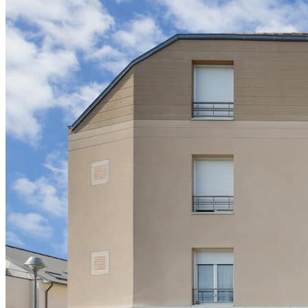
Blog
FAQ
Offres Smerra
Contacts
Mon espace locataire
Mon espace locataire Fac-Habitat
Mon espace locataire Logifac
fr