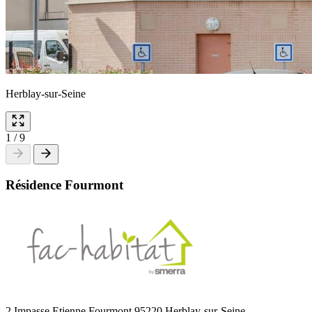
Herblay-sur-Seine
1
/
9
Résidence Fourmont
2 Impasse Etienne Fourmont 95220 Herblay-sur-Seine