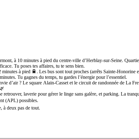
t, à 10 minutes à pied du centre-ville d’Herblay-sur-Seine. Quartier pa
icace. Tu poses tes affaires, tu te sens bien.
à 2 minutes à pied 🚆. Les bus sont tout proches (arrêts Sainte-Honorine
minutes. Tu gagnes du temps, tu gardes l’énergie pour l’essentiel.
nvie d’air ? Le square Alain-Casset et le circuit de randonnée de La Fre
 🌿
 retrouver, laverie pour gérer le linge sans galère, et parking. La tranqui
nt (APL) possibles.
e, à deux pas de tout.