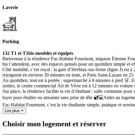
Laverie
Parking
132 T1 et T1bis meublés et équipés
Bienvenue à la résidence Fac-Habitat Fourmont, impasse Étienne Fourmon
bis t’attendent, avec des espaces pensés pour un quotidien simple et eff
Côté mobilité, c’est royal : la gare d’Herblay-sur-Seine (ligne J) est 
rejoignent en environ 30 minutes en train, et Paris Saint-Lazare en 25 
Au quotidien, tout est à portée : supermarché à 8 minutes à pied 🛒. E
sorties, le centre commercial Art de Vivre est à 12 minutes en voiture
Sur place, la résidence facilite ta vie d’étudiant : salle commune pour se
loyer pour étudier ou streamer sans prise de tête 🔐💻
Aides au logeme
Fac-Habitat Fourmont, c’est la vie étudiante simple, pratique et serein
Lire plus
Choisir mon logement et réserver