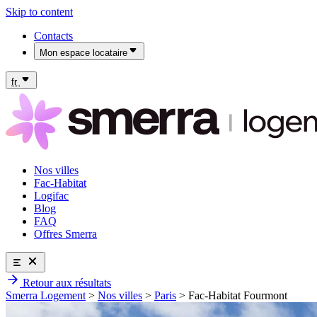
Skip to content
Contacts
Mon espace locataire
Mon espace locataire Fac-Habitat
Mon espace locataire Logifac
fr
Nos villes
Fac-Habitat
Logifac
Blog
FAQ
Offres Smerra
Retour aux résultats
Nos villes
Smerra Logement
>
Nos villes
>
Paris
>
Fac-Habitat Fourmont
Fac-Habitat
Logifac