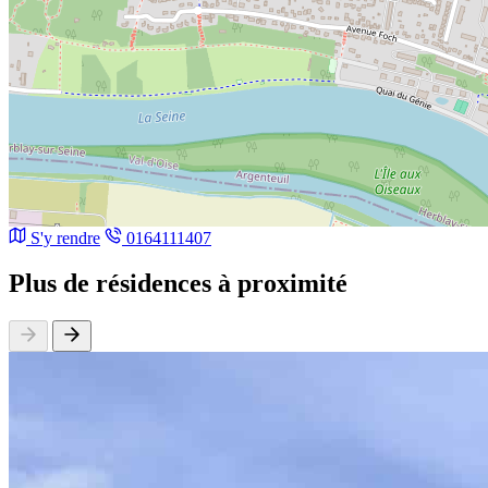
S'y rendre
0164111407
Plus de résidences à proximité