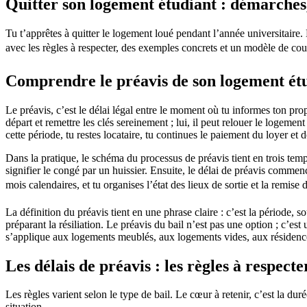
Quitter son logement étudiant : démarches, 
Blog
FAQ
Tu t’apprêtes à quitter le logement loué pendant l’année universitaire. E
Offres Smerra
avec les règles à respecter, des exemples concrets et un modèle de courr
Contacts
Comprendre le préavis de son logement ét
Mon espace locataire
Mon espace locataire Fac-Habitat
Mon espace locataire Logifac
Le préavis, c’est le délai légal entre le moment où tu informes ton proprié
départ et remettre les clés sereinement ; lui, il peut relouer le logeme
fr
cette période, tu restes locataire, tu continues le paiement du loyer et d
Dans la pratique, le schéma du processus de préavis tient en trois tem
signifier le congé par un huissier. Ensuite, le délai de préavis commence
mois calendaires, et tu organises l’état des lieux de sortie et la remise d
La définition du préavis tient en une phrase claire : c’est la période, s
préparant la résiliation. Le préavis du bail n’est pas une option ; c’est
s’applique aux logements meublés, aux logements vides, aux résidences
Les délais de préavis : les règles à respecte
Les règles varient selon le type de bail. Le cœur à retenir, c’est la dur
situation.