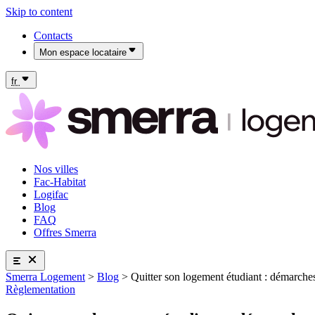
Skip to content
Contacts
Mon espace locataire
Mon espace locataire Fac-Habitat
Mon espace locataire Logifac
fr
Nos villes
Fac-Habitat
Logifac
Blog
FAQ
Offres Smerra
Smerra Logement
>
Blog
>
Quitter son logement étudiant : démarches,
Nos villes
Règlementation
Fac-Habitat
Logifac