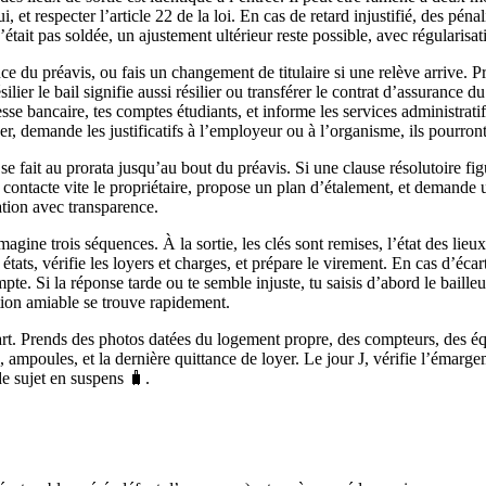
i, et respecter l’article 22 de la loi. En cas de retard injustifié, des p
tait pas soldée, un ajustement ultérieur reste possible, avec régularisa
nce du préavis, ou fais un changement de titulaire si une relève arrive. P
silier le bail signifie aussi résilier ou transférer le contrat d’assurance 
resse bancaire, tes comptes étudiants, et informe les services administrati
r, demande les justificatifs à l’employeur ou à l’organisme, ils pourront
e fait au prorata jusqu’au bout du préavis. Si une clause résolutoire figu
ulté, contacte vite le propriétaire, propose un plan d’étalement, et dema
tion avec transparence.
magine trois séquences. À la sortie, les clés sont remises, l’état des lie
états, vérifie les loyers et charges, et prépare le virement. En cas d’éc
te. Si la réponse tarde ou te semble injuste, tu saisis d’abord le baille
ution amiable se trouve rapidement.
épart. Prends des photos datées du logement propre, des compteurs, des é
is, ampoules, et la dernière quittance de loyer. Le jour J, vérifie l’éma
de sujet en suspens 🧳.