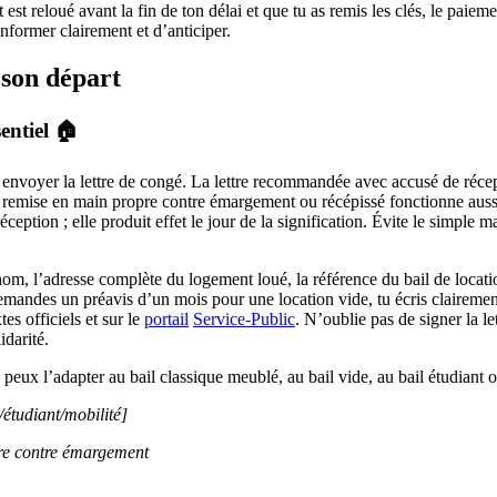
est reloué avant la fin de ton délai et que tu as remis les clés, le paiem
informer clairement et d’anticiper.
 son départ
sentiel 🏠
 envoyer la lettre de congé. La lettre recommandée avec accusé de récept
a remise en main propre contre émargement ou récépissé fonctionne aussi ;
tion ; elle produit effet le jour de la signification. Évite le simple mail
om, l’adresse complète du logement loué, la référence du bail de location,
demandes un préavis d’un mois pour une location vide, tu écris clairement le
es officiels et sur le
portail
Service-Public
. N’oublie pas de signer la l
idarité.
peux l’adapter au bail classique meublé, au bail vide, au bail étudiant o
/étudiant/mobilité]
re contre émargement