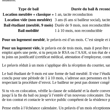
Type de bail
Durée du bail & recon
Location meublée « classique »
1 an, tacite reconduction
Location vide (non meublée)
3 ans (6 ans si bailleur social), taci
Bail étudiant (meublé, 9 mois)
Durée de 9 mois, non reconductibl
Bail mobilité
1 à 10 mois, non reconductible
Pour un logement meublé
, le préavis est d’un mois. C’est simple et
Pour un logement vide,
le préavis est de trois mois, mais il peut être
emploi après une perte, si tu perçois le RSA ou l’AAH, si ton état de s
tu joins un justificatif (certificat médical, attestation d’employeur, contra
Le préavis réduit à un mois s’applique dès la réception du courrier, san
Le bail étudiant de 9 mois est une forme de bail meublé. Il vise l’étud
conclu pour une période de 1 à 10 mois, s’adresse aux personnes en for
respectant la procédure d’envoi. Le bailleur ne peut pas donner congé
Si tu vis en colocation, vérifie la clause de solidarité et la durée co
jusqu’à la fin du bail ou jusqu’à l’entrée d’un nouveau colocataire. Dan
de ton contrat et contacte le service public compétent de la résidence 
Pense enfin à l’échéance calendaire. Un préavis d’un mois réceptionné l