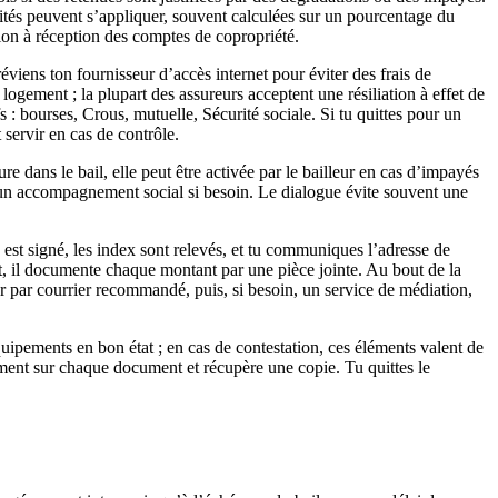
énalités peuvent s’appliquer, souvent calculées sur un pourcentage du
tion à réception des comptes de copropriété.
réviens ton fournisseur d’accès internet pour éviter des frais de
du logement ; la plupart des assureurs acceptent une résiliation à effet de
fs : bourses, Crous, mutuelle, Sécurité sociale. Si tu quittes pour un
 servir en cas de contrôle.
re dans le bail, elle peut être activée par le bailleur en cas d’impayés
nde un accompagnement social si besoin. Le dialogue évite souvent une
ux est signé, les index sont relevés, et tu communiques l’adresse de
art, il documente chaque montant par une pièce jointe. Au bout de la
ur par courrier recommandé, puis, si besoin, un service de médiation,
quipements en bon état ; en cas de contestation, ces éléments valent de
rgement sur chaque document et récupère une copie. Tu quittes le