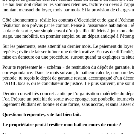
Le bailleur doit détailler les sommes retenues, facture ou devis à l’appu
montant mensuel du loyer, mois par mois. Si la provision de charges n’é
Côté abonnements, résilie les contrats d’électricité et de gaz à l’échéa
résiliation non prévus par le contrat. Pense à l’assurance habitation : ré
la date de sortie, sur simple envoi d’un justificatif. Mets à jour ton ad
stage, une mobilité, un premier emploi ou un départ anticipé à l’étrange
Sur les paiements, reste attentif au dernier mois. Le paiement du loyer s
répétés ; évite de laisser traîner une dette locative. En cas de diffic
mise en demeure ou une procédure, surtout quand tu expliques ta situa
Pour te représenter le « schéma » de restitution du dépôt de garantie, i
correspondance. Dans le mois suivant, le bailleur calcule, compare les 
période, tu reçois le dépôt de garantie restant, accompagné d’un décomp
l’ADIL locale, ou le conciliateur de justice. Le plus souvent, une sol
Dernier conseil très concret : anticipe l’organisation matérielle du d
l’or. Prépare un petit kit de sortie avec éponge, sac poubelle, tournev
logement étudiant en bonne et due forme, sans accroc, et sans laisser 
Questions fréquentes, vite fait bien fait.
Le propriétaire peut-il résilier mon bail en cours de route ?