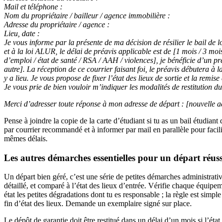
Mail et téléphone :
Nom du propriétaire / bailleur / agence immobilière :
Adresse du propriétaire / agence :
Lieu, date :
Je vous informe par la présente de ma décision de résilier le bail de 
et à la loi ALUR, le délai de préavis applicable est de [1 mois / 3 moi
d’emploi / état de santé / RSA / AAH / violences], je bénéficie d’un préa
autre]. La réception de ce courrier faisant foi, le préavis débutera à l
y a lieu. Je vous propose de fixer l’état des lieux de sortie et la remise
Je vous prie de bien vouloir m’indiquer les modalités de restitution du
Merci d’adresser toute réponse à mon adresse de départ : [nouvelle ad
Pense à joindre la copie de la carte d’étudiant si tu as un bail étudia
par courrier recommandé et à informer par mail en parallèle pour facilit
mêmes délais.
Les autres démarches essentielles pour un départ réus
Un départ bien géré, c’est une série de petites démarches administrativ
détaillé, et comparé à l’état des lieux d’entrée. Vérifie chaque équipeme
état les petites dégradations dont tu es responsable ; la règle est simp
fin d’état des lieux. Demande un exemplaire signé sur place.
Le dépôt de garantie doit être restitué dans un délai d’un mois si l’état