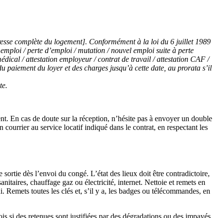
adresse complète du logement]. Conformément à la loi du 6 juillet 1989
 emploi / perte d’emploi / mutation / nouvel emploi suite à perte
médical / attestation employeur / contrat de travail / attestation CAF /
 du paiement du loyer et des charges jusqu’à cette date, au prorata s’il
te.
ent. En cas de doute sur la réception, n’hésite pas à envoyer un double
 courrier au service locatif indiqué dans le contrat, en respectant les
sortie dès l’envoi du congé. L’état des lieux doit être contradictoire,
anitaires, chauffage gaz ou électricité, internet. Nettoie et remets en
ui. Remets toutes les clés et, s’il y a, les badges ou télécommandes, en
mois si des retenues sont justifiées par des dégradations ou des impayés.