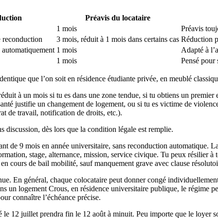
duction
Préavis du locataire
1 mois
Préavis touj
te reconduction
3 mois, réduit à 1 mois dans certains cas
Réduction p
e automatiquement
1 mois
Adapté à l’a
1 mois
Pensé pour 
 identique que l’on soit en résidence étudiante privée, en meublé classi
 réduit à un mois si tu es dans une zone tendue, si tu obtiens un premier 
anté justifie un changement de logement, ou si tu es victime de violences
t de travail, notification de droits, etc.).
s discussion, dès lors que la condition légale est remplie.
iant de 9 mois en année universitaire, sans reconduction automatique. La 
mation, stage, alternance, mission, service civique. Tu peux résilier à
 en cours de bail mobilité, sauf manquement grave avec clause résolutoi
nvenue. En général, chaque colocataire peut donner congé individuellement
s un logement Crous, en résidence universitaire publique, le régime peut ê
pour connaître l’échéance précise.
e 12 juillet prendra fin le 12 août à minuit. Peu importe que le loyer so