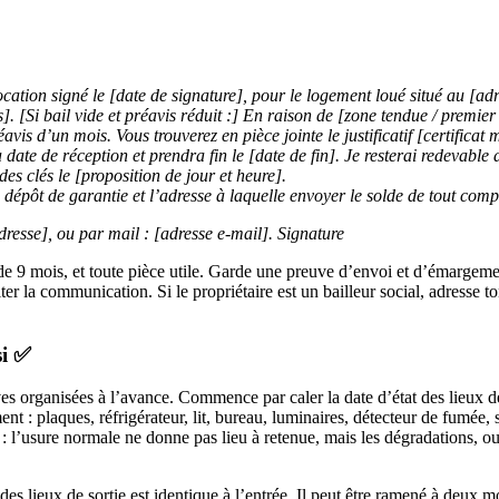
location signé le [date de signature], pour le logement loué situé au [
s]. [Si bail vide et préavis réduit :] En raison de [zone tendue / premier
vis d’un mois. Vous trouverez en pièce jointe le justificatif [certificat 
a date de réception et prendra fin le [date de fin]. Je resterai redevable
 des clés le [proposition de jour et heure].
 dépôt de garantie et l’adresse à laquelle envoyer le solde de tout comp
resse], ou par mail : [adresse e-mail]. Signature
nt de 9 mois, et toute pièce utile. Garde une preuve d’envoi et d’émargem
er la communication. Si le propriétaire est un bailleur social, adresse ton
si ✅
es organisées à l’avance. Commence par caler la date d’état des lieux de 
nt : plaques, réfrigérateur, lit, bureau, luminaires, détecteur de fumée, s
le : l’usure normale ne donne pas lieu à retenue, mais les dégradations, o
 des lieux de sortie est identique à l’entrée. Il peut être ramené à deux 