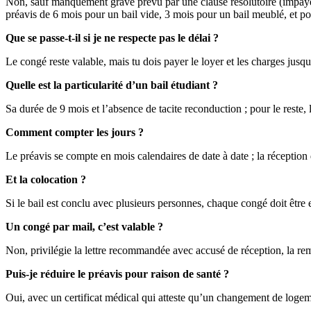
Non, sauf manquement grave prévu par une clause résolutoire (impayés,
préavis de 6 mois pour un bail vide, 3 mois pour un bail meublé, et pour
Que se passe-t-il si je ne respecte pas le délai ?
Le congé reste valable, mais tu dois payer le loyer et les charges jusqu
Quelle est la particularité d’un bail étudiant ?
Sa durée de 9 mois et l’absence de tacite reconduction ; pour le reste
Comment compter les jours ?
Le préavis se compte en mois calendaires de date à date ; la réception d
Et la colocation ?
Si le bail est conclu avec plusieurs personnes, chaque congé doit être 
Un congé par mail, c’est valable ?
Non, privilégie la lettre recommandée avec accusé de réception, la rem
Puis-je réduire le préavis pour raison de santé ?
Oui, avec un certificat médical qui atteste qu’un changement de logem