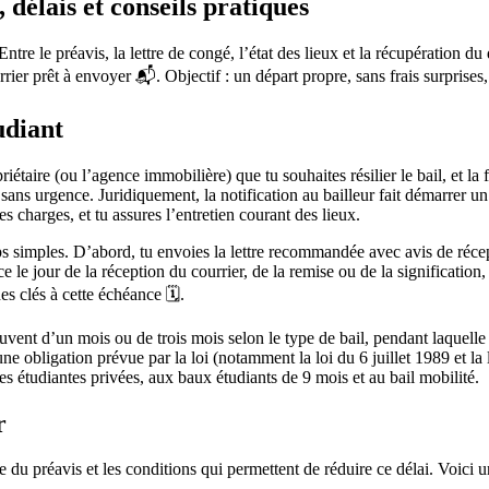
délais et conseils pratiques
ntre le préavis, la lettre de congé, l’état des lieux et la récupération du
ier prêt à envoyer 📬. Objectif : un départ propre, sans frais surprises,
udiant
taire (ou l’agence immobilière) que tu souhaites résilier le bail, et la fin
nt sans urgence. Juridiquement, la notification au bailleur fait démarrer 
es charges, et tu assures l’entretien courant des lieux.
ps simples. D’abord, tu envoies la lettre recommandée avec avis de réce
 le jour de la réception du courrier, de la remise ou de la signification, 
es clés à cette échéance 🗓️.
ouvent d’un mois ou de trois mois selon le type de bail, pendant laquelle 
 une obligation prévue par la loi (notamment la loi du 6 juillet 1989 et la 
 étudiantes privées, aux baux étudiants de 9 mois et au bail mobilité.
r
ée du préavis et les conditions qui permettent de réduire ce délai. Voici u