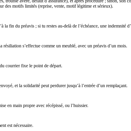
 trouble avéré, défaut d’assurance), et après procédure ; sinon, son co
 des motifs limités (reprise, vente, motif légitime et sérieux).
’à la fin du préavis ; si tu restes au-delà de l’échéance, une indemnité 
, la résiliation s’effectue comme un meublé, avec un préavis d’un mois.
u courrier fixe le point de départ.
envoyé, et la solidarité peut perdurer jusqu’à l’entrée d’un remplaçant.
ise en main propre avec récépissé, ou l’huissier.
ent est nécessaire.